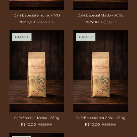
Café Especial em grão - 1KG
Café Especial Moído - 500g
R$150,00
R$220,00
R$75,00
R$98,00
40
%
OFF
40
%
OFF
Café Especial Moído - 250g
Café Especial em Grão - 250g
R$40,00
R$67,00
R$40,00
R$67,00