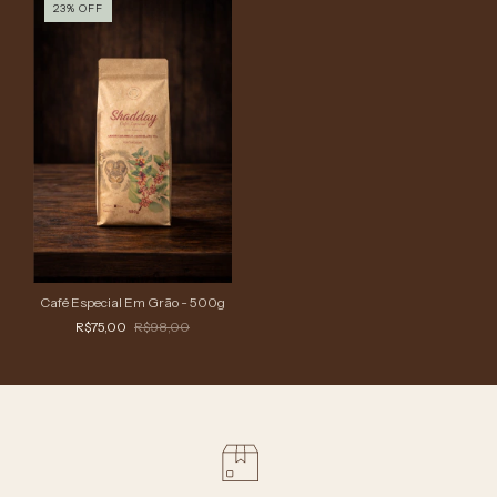
23
%
OFF
Café Especial Em Grão - 500g
R$75,00
R$98,00