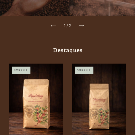
1
/
2
Destaques
32
%
OFF
23
%
OFF